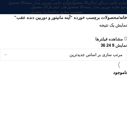
لوازم جانبی دزدگیر اماکن
36 محصول
لوازم جانبی دوربین مدار بسته
28 محصول
منبع تغذیه دوربین مدار بسته
10 محصول
هارد اینترنال
10 محصول
هوشمند سازی ساختمان
1 محصول
خانه
محصولات برچسب خورده “آینه مانیتور و دوربین دنده عقب”
نمایش یک نتیجه
مشاهده فیلترها
نمایش
9
24
36
ناموجود