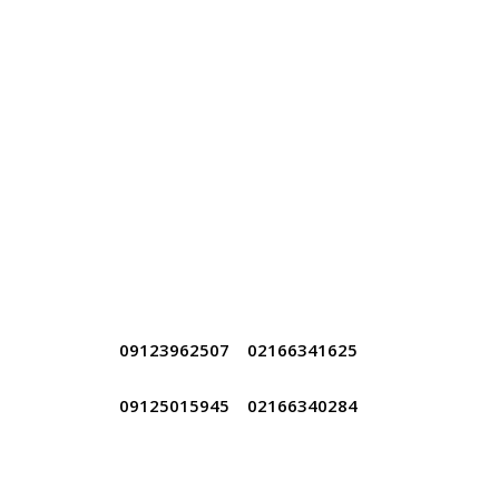
تهران،خیابان جمهوری بعد از تقاطع خیابان دانشگاه، برج
آهنگ، طبقه همکف واحد 2
ایمیل: info@berettaelectronic.com
09123962507
|
02166341625
09125015945
|
02166340284