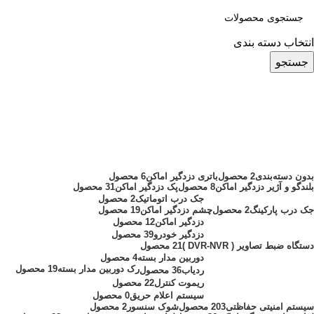
انتخاب دسته بندی
جستجو
اسپلیتر POE
دسته بندی ها
بدون دسته‌بندی
2 محصول
باتری دزدگیر اماکن
6 محصول
بلندگو و آژیر دزدگیر اماکن
8 محصول
پک دزدگیر اماکن
31 محصول
جک درب اتوماتیک
2 محصول
جک درب پارکینگ
2 محصول
چشم دزدگیر اماکن
19 محصول
دزدگیر اماکن
12 محصول
دزدگیر خودرو
39 محصول
دستگاه ضبط تصاویر ( DVR-NVR )
21 محصول
دوربین مدار بسته
4 محصول
رک دوربین مدار بسته
19 محصول
ردیاب
36 محصول
ریموت کنترل
22 محصول
سیستم اعلام حریق
0 محصول
سیستم امنیتی حفاظتی
203 محصول
شوک سنسور
2 محصول