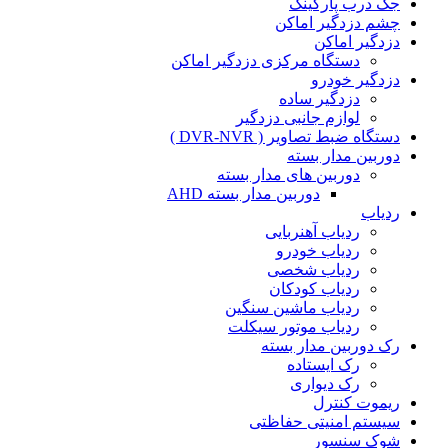
جک درب پارکینگ
چشم دزدگیر اماکن
دزدگیر اماکن
دستگاه مرکزی دزدگیر اماکن
دزدگیر خودرو
دزدگیر ساده
لوازم جانبی دزدگیر
دستگاه ضبط تصاویر ( DVR-NVR )
دوربین مدار بسته
دوربین های مدار بسته
دوربین مدار بسته AHD
ردیاب
ردیاب آهنربایی
ردیاب خودرو
ردیاب شخصی
ردیاب کودکان
ردیاب ماشین سنگین
ردیاب موتور سیکلت
رک دوربین مدار بسته
رک ایستاده
رک دیواری
ریموت کنترل
سیستم امنیتی حفاظتی
شوک سنسور