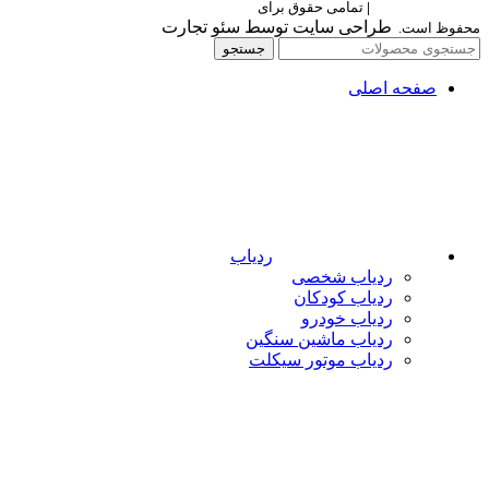
Berettaelectronic
|
تمامی حقوق برای
برتا الکترونیک
طراحی سایت توسط سئو تجارت
محفوظ است.
جستجو
صفحه اصلی
ردیاب
ردیاب شخصی
ردیاب کودکان
ردیاب خودرو
ردیاب ماشین سنگین
ردیاب موتور سیکلت