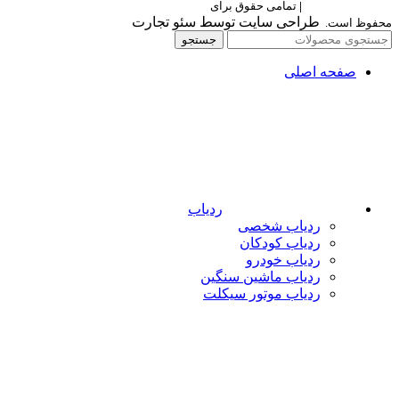
Berettaelectronic
|
تمامی حقوق برای
برتا الکترونیک
طراحی سایت توسط سئو تجارت
محفوظ است.
جستجو
صفحه اصلی
ردیاب
ردیاب شخصی
ردیاب کودکان
ردیاب خودرو
ردیاب ماشین سنگین
ردیاب موتور سیکلت