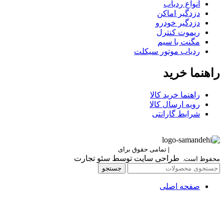
انواع ردیاب
دزدگیر اماکن
دزدگیر خودرو
ریموت کنترل
مگنت با سیم
ردیاب موتور سیکلت
راهنما خرید
راهنما خرید کالا
رویه ارسال کالا
شرایط گارانتی
Berettaelectronic
|
تمامی حقوق برای
برتا الکترونیک
طراحی سایت توسط سئو تجارت
محفوظ است.
جستجو
صفحه اصلی