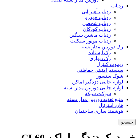
ردیاب
ردیاب آهنربایی
ردیاب خودرو
ردیاب شخصی
ردیاب کودکان
ردیاب ماشین سنگین
ردیاب موتور سیکلت
رک دوربین مدار بسته
رک ایستاده
رک دیواری
ریموت کنترل
سیستم امنیتی حفاظتی
شوک سنسور
لوازم جانبی دزدگیر اماکن
لوازم جانبی دوربین مدار بسته
سوکت شبکه
منبع تغذیه دوربین مدار بسته
هارد اینترنال
هوشمند سازی ساختمان
جستجو
خرید پک دزدگیر اماکن CL60