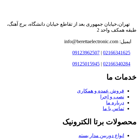
تهران،خیابان جمهوری بعد از تقاطع خیابان دانشگاه، برج آهنگ،
طبقه همکف واحد 2
ایمیل: info@berettaelectronic.com
09123962507
|
02166341625
09125015945
|
02166340284
خدمات ما
فروش عمده و همکاری
نصب و اجرا
درباره ما
تماس با ما
محصولات برتا الکترونیک
انواع دوربین مدار بسته