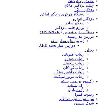
جک درب پارکینگ
چشم دزدگیر اماکن
دزدگیر اماکن
دستگاه مرکزی دزدگیر اماکن
دزدگیر خودرو
دزدگیر ساده
لوازم جانبی دزدگیر
دستگاه ضبط تصاویر ( DVR-NVR )
دوربین مدار بسته
دوربین های مدار بسته
دوربین مدار بسته AHD
ردیاب
ردیاب آهنربایی
ردیاب خودرو
ردیاب شخصی
ردیاب کودکان
ردیاب ماشین سنگین
ردیاب موتور سیکلت
رک دوربین مدار بسته
رک ایستاده
رک دیواری
ریموت کنترل
سیستم امنیتی حفاظتی
شوک سنسور