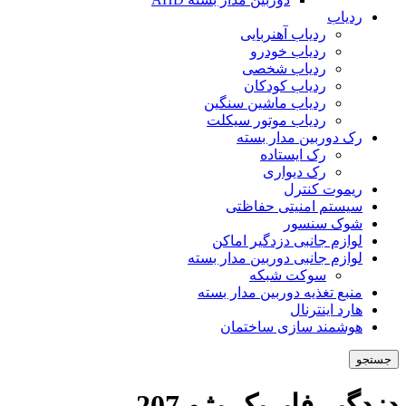
ردیاب
ردیاب آهنربایی
ردیاب خودرو
ردیاب شخصی
ردیاب کودکان
ردیاب ماشین سنگین
ردیاب موتور سیکلت
رک دوربین مدار بسته
رک ایستاده
رک دیواری
ریموت کنترل
سیستم امنیتی حفاظتی
شوک سنسور
لوازم جانبی دزدگیر اماکن
لوازم جانبی دوربین مدار بسته
سوکت شبکه
منبع تغذیه دوربین مدار بسته
هارد اینترنال
هوشمند سازی ساختمان
جستجو
دزدگیر فابریک پژو 207