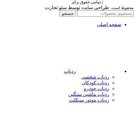
Berettaelectronic
|
تمامی حقوق برای
برتا الکترونیک
طراحی سایت توسط سئو تجارت
محفوظ است.
جستجو
صفحه اصلی
ردیاب
ردیاب شخصی
ردیاب کودکان
ردیاب خودرو
ردیاب ماشین سنگین
ردیاب موتور سیکلت