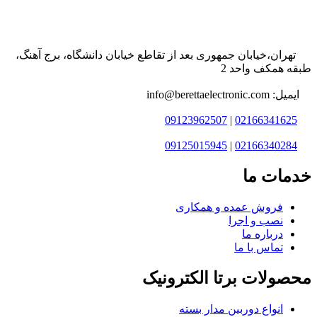
تهران،خیابان جمهوری بعد از تقاطع خیابان دانشگاه، برج آهنگ،
طبقه همکف واحد 2
ایمیل: info@berettaelectronic.com
09123962507
|
02166341625
09125015945
|
02166340284
خدمات ما
فروش عمده و همکاری
نصب و اجرا
درباره ما
تماس با ما
محصولات برتا الکترونیک
انواع دوربین مدار بسته