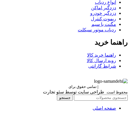
انواع ردیاب
دزدگیر اماکن
دزدگیر خودرو
ریموت کنترل
مگنت با سیم
ردیاب موتور سیکلت
راهنما خرید
راهنما خرید کالا
رویه ارسال کالا
شرایط گارانتی
Berettaelectronic
|
تمامی حقوق برای
برتا الکترونیک
طراحی سایت توسط سئو تجارت
محفوظ است.
جستجو
صفحه اصلی