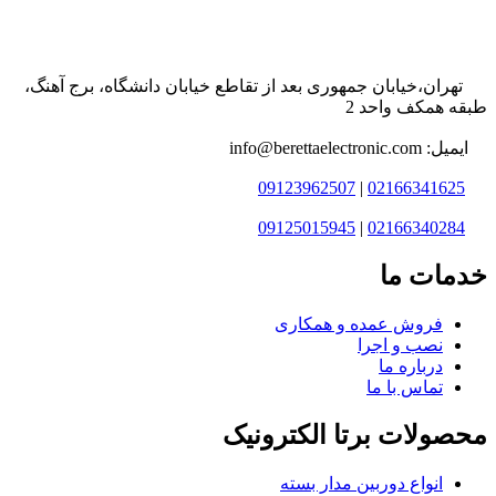
تهران،خیابان جمهوری بعد از تقاطع خیابان دانشگاه، برج آهنگ،
طبقه همکف واحد 2
ایمیل: info@berettaelectronic.com
09123962507
|
02166341625
09125015945
|
02166340284
خدمات ما
فروش عمده و همکاری
نصب و اجرا
درباره ما
تماس با ما
محصولات برتا الکترونیک
انواع دوربین مدار بسته