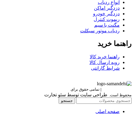
انواع ردیاب
دزدگیر اماکن
دزدگیر خودرو
ریموت کنترل
مگنت با سیم
ردیاب موتور سیکلت
راهنما خرید
راهنما خرید کالا
رویه ارسال کالا
شرایط گارانتی
Berettaelectronic
|
تمامی حقوق برای
برتا الکترونیک
طراحی سایت توسط سئو تجارت
محفوظ است.
جستجو
صفحه اصلی