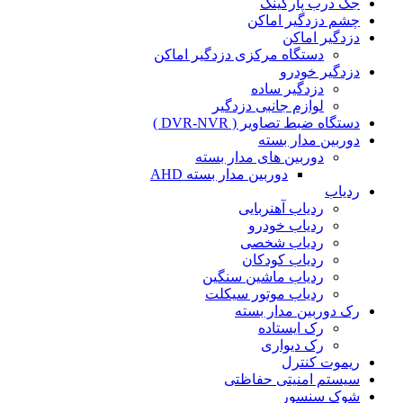
جک درب پارکینگ
چشم دزدگیر اماکن
دزدگیر اماکن
دستگاه مرکزی دزدگیر اماکن
دزدگیر خودرو
دزدگیر ساده
لوازم جانبی دزدگیر
دستگاه ضبط تصاویر ( DVR-NVR )
دوربین مدار بسته
دوربین های مدار بسته
دوربین مدار بسته AHD
ردیاب
ردیاب آهنربایی
ردیاب خودرو
ردیاب شخصی
ردیاب کودکان
ردیاب ماشین سنگین
ردیاب موتور سیکلت
رک دوربین مدار بسته
رک ایستاده
رک دیواری
ریموت کنترل
سیستم امنیتی حفاظتی
شوک سنسور