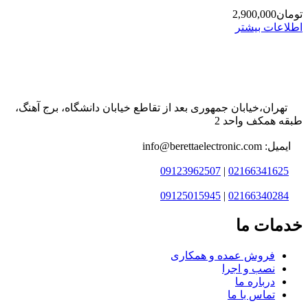
تومان
2,900,000
اطلاعات بیشتر
تهران،خیابان جمهوری بعد از تقاطع خیابان دانشگاه، برج آهنگ،
طبقه همکف واحد 2
ایمیل: info@berettaelectronic.com
09123962507
|
02166341625
09125015945
|
02166340284
خدمات ما
فروش عمده و همکاری
نصب و اجرا
درباره ما
تماس با ما