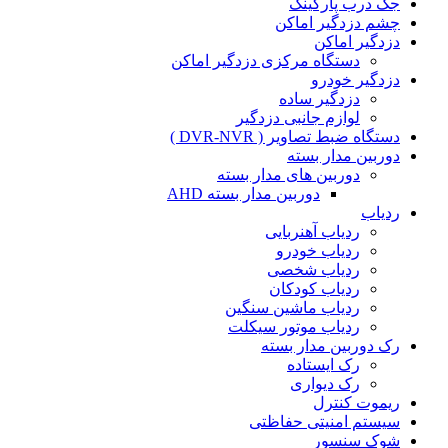
جک درب پارکینگ
چشم دزدگیر اماکن
دزدگیر اماکن
دستگاه مرکزی دزدگیر اماکن
دزدگیر خودرو
دزدگیر ساده
لوازم جانبی دزدگیر
دستگاه ضبط تصاویر ( DVR-NVR )
دوربین مدار بسته
دوربین های مدار بسته
دوربین مدار بسته AHD
ردیاب
ردیاب آهنربایی
ردیاب خودرو
ردیاب شخصی
ردیاب کودکان
ردیاب ماشین سنگین
ردیاب موتور سیکلت
رک دوربین مدار بسته
رک ایستاده
رک دیواری
ریموت کنترل
سیستم امنیتی حفاظتی
شوک سنسور