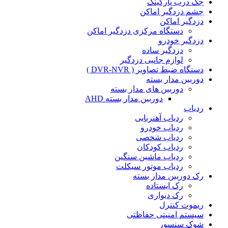
جک درب پارکینگ
چشم دزدگیر اماکن
دزدگیر اماکن
دستگاه مرکزی دزدگیر اماکن
دزدگیر خودرو
دزدگیر ساده
لوازم جانبی دزدگیر
دستگاه ضبط تصاویر ( DVR-NVR )
دوربین مدار بسته
دوربین های مدار بسته
دوربین مدار بسته AHD
ردیاب
ردیاب آهنربایی
ردیاب خودرو
ردیاب شخصی
ردیاب کودکان
ردیاب ماشین سنگین
ردیاب موتور سیکلت
رک دوربین مدار بسته
رک ایستاده
رک دیواری
ریموت کنترل
سیستم امنیتی حفاظتی
شوک سنسور