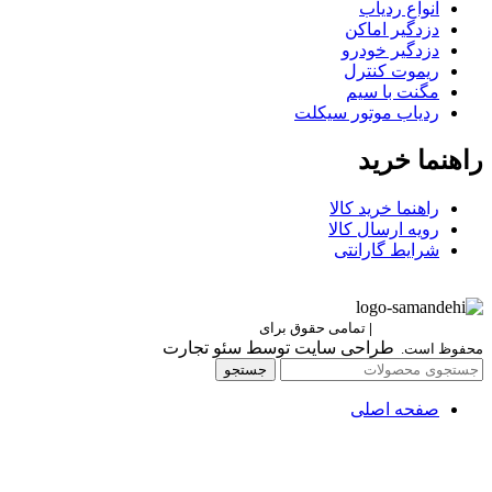
انواع ردیاب
دزدگیر اماکن
دزدگیر خودرو
ریموت کنترل
مگنت با سیم
ردیاب موتور سیکلت
راهنما خرید
راهنما خرید کالا
رویه ارسال کالا
شرایط گارانتی
Berettaelectronic
|
تمامی حقوق برای
برتا الکترونیک
طراحی سایت توسط سئو تجارت
محفوظ است.
جستجو
صفحه اصلی