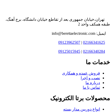
تهران،خیابان جمهوری بعد از تقاطع خیابان دانشگاه، برج آهنگ،
طبقه همکف واحد 2
ایمیل: info@berettaelectronic.com
09123962507
|
02166341625
09125015945
|
02166340284
خدمات ما
فروش عمده و همکاری
نصب و اجرا
درباره ما
تماس با ما
محصولات برتا الکترونیک
انواع دوربین مدار بسته