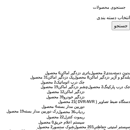
انتخاب دسته بندی
جستجو
سیگنال یاب K68
دسته بندی ها
بدون دسته‌بندی
2 محصول
باتری دزدگیر اماکن
6 محصول
بلندگو و آژیر دزدگیر اماکن
8 محصول
پک دزدگیر اماکن
31 محصول
جک درب اتوماتیک
2 محصول
جک درب پارکینگ
2 محصول
چشم دزدگیر اماکن
19 محصول
دزدگیر اماکن
12 محصول
دزدگیر خودرو
39 محصول
دستگاه ضبط تصاویر ( DVR-NVR )
21 محصول
دوربین مدار بسته
4 محصول
رک دوربین مدار بسته
19 محصول
ردیاب
36 محصول
ریموت کنترل
22 محصول
سیستم اعلام حریق
0 محصول
سیستم امنیتی حفاظتی
203 محصول
شوک سنسور
2 محصول