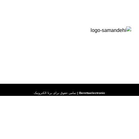
رویه ارسال کالا
شرایط گارانتی
Berettaelectronic
|
تمامی حقوق برای
برتا الکترونیک
طراحی سایت توسط سئو تجارت
محفوظ است.