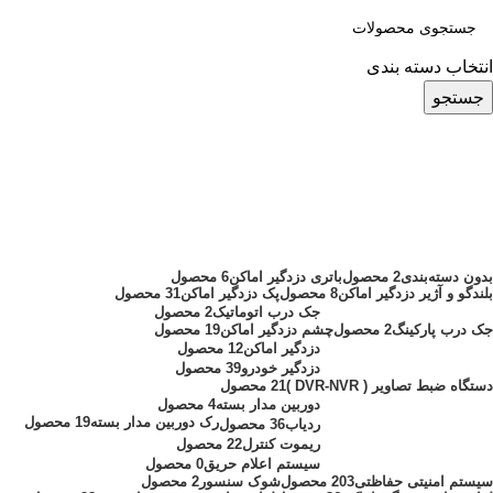
انتخاب دسته بندی
جستجو
مانیتور خودرو رم خور برند چیتا
دسته بندی ها
بدون دسته‌بندی
2 محصول
باتری دزدگیر اماکن
6 محصول
بلندگو و آژیر دزدگیر اماکن
8 محصول
پک دزدگیر اماکن
31 محصول
جک درب اتوماتیک
2 محصول
جک درب پارکینگ
2 محصول
چشم دزدگیر اماکن
19 محصول
دزدگیر اماکن
12 محصول
دزدگیر خودرو
39 محصول
دستگاه ضبط تصاویر ( DVR-NVR )
21 محصول
دوربین مدار بسته
4 محصول
رک دوربین مدار بسته
19 محصول
ردیاب
36 محصول
ریموت کنترل
22 محصول
سیستم اعلام حریق
0 محصول
سیستم امنیتی حفاظتی
203 محصول
شوک سنسور
2 محصول