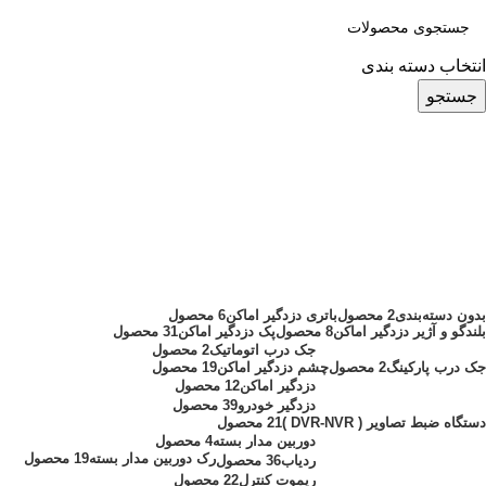
انتخاب دسته بندی
جستجو
هارد دیسک اینترنال 4 ترابایت وسترن
بنفش
دسته بندی ها
بدون دسته‌بندی
2 محصول
باتری دزدگیر اماکن
6 محصول
بلندگو و آژیر دزدگیر اماکن
8 محصول
پک دزدگیر اماکن
31 محصول
جک درب اتوماتیک
2 محصول
جک درب پارکینگ
2 محصول
چشم دزدگیر اماکن
19 محصول
دزدگیر اماکن
12 محصول
دزدگیر خودرو
39 محصول
دستگاه ضبط تصاویر ( DVR-NVR )
21 محصول
دوربین مدار بسته
4 محصول
رک دوربین مدار بسته
19 محصول
ردیاب
36 محصول
ریموت کنترل
22 محصول