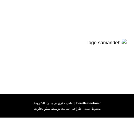
راهنما خرید کالا
رویه ارسال کالا
شرایط گارانتی
Berettaelectronic
|
تمامی حقوق برای
برتا الکترونیک
طراحی سایت توسط سئو تجارت
محفوظ است.