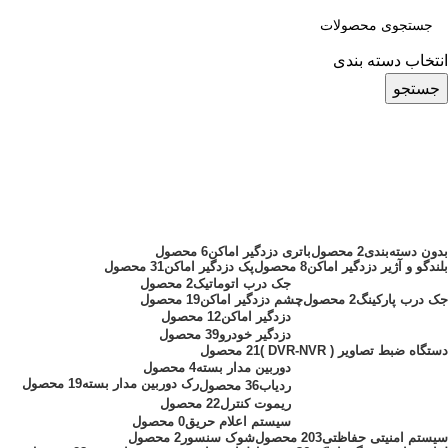
انتخاب دسته بندی
جستجو
پک دزدگیر اماکن FN50
دسته بندی ها
بدون دسته‌بندی
2 محصول
باتری دزدگیر اماکن
6 محصول
بلندگو و آژیر دزدگیر اماکن
8 محصول
پک دزدگیر اماکن
31 محصول
جک درب اتوماتیک
2 محصول
جک درب پارکینگ
2 محصول
چشم دزدگیر اماکن
19 محصول
دزدگیر اماکن
12 محصول
دزدگیر خودرو
39 محصول
دستگاه ضبط تصاویر ( DVR-NVR )
21 محصول
دوربین مدار بسته
4 محصول
رک دوربین مدار بسته
19 محصول
ردیاب
36 محصول
ریموت کنترل
22 محصول
سیستم اعلام حریق
0 محصول
سیستم امنیتی حفاظتی
203 محصول
شوک سنسور
2 محصول