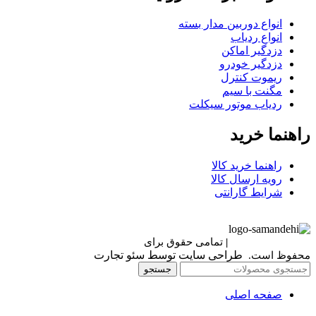
انواع دوربین مدار بسته
انواع ردیاب
دزدگیر اماکن
دزدگیر خودرو
ریموت کنترل
مگنت با سیم
ردیاب موتور سیکلت
راهنما خرید
راهنما خرید کالا
رویه ارسال کالا
شرایط گارانتی
Berettaelectronic
|
تمامی حقوق برای
برتا الکترونیک
محفوظ است.
طراحی سایت توسط سئو تجارت
جستجو
صفحه اصلی