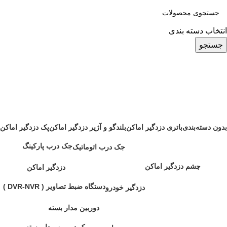
انتخاب دسته بندی
جستجو
چشم دزدگیر اماکن پارادوکس DG85
دسته بندی ها
بدون دسته‌بندی
باتری دزدگیر اماکن
بلندگو و آژیر دزدگیر اماکن
پک دزدگیر اماکن
2 محصول
6 محصول
8 محصول
31 محصول
جک درب پارکینگ
جک درب اتوماتیک
2 محصول
2 محصول
چشم دزدگیر اماکن
دزدگیر اماکن
19 محصول
12 محصول
دستگاه ضبط تصاویر ( DVR-NVR )
دزدگیر خودرو
21 محصول
39 محصول
دوربین مدار بسته
4 محصول