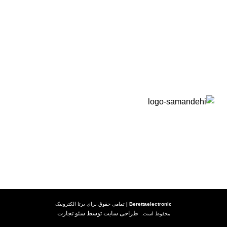
راهنما خرید
راهنما خرید کالا
رویه ارسال کالا
شرایط گارانتی
Berettaelectronic
|
تمامی حقوق برای
برتا الکترونیک
طراحی سایت توسط سئو تجارت
محفوظ است.