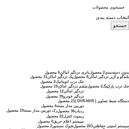
انتخاب دسته بندی
جستجو
چشم-وزنی-دزدگیر-فضای-باز-ihorn
دسته بندی ها
بدون دسته‌بندی
2 محصول
باتری دزدگیر اماکن
6 محصول
بلندگو و آژیر دزدگیر اماکن
8 محصول
پک دزدگیر اماکن
31 محصول
جک درب اتوماتیک
2 محصول
جک درب پارکینگ
2 محصول
چشم دزدگیر اماکن
19 محصول
دزدگیر اماکن
12 محصول
دزدگیر خودرو
39 محصول
دستگاه ضبط تصاویر ( DVR-NVR )
21 محصول
دوربین مدار بسته
4 محصول
رک دوربین مدار بسته
19 محصول
ردیاب
36 محصول
ریموت کنترل
22 محصول
سیستم اعلام حریق
0 محصول
سیستم امنیتی حفاظتی
203 محصول
شوک سنسور
2 محصول