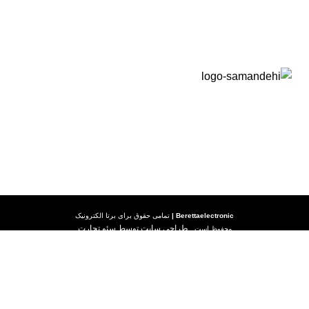
رویه ارسال کالا
شرایط گارانتی
Berettaelectronic
|
تمامی حقوق برای
برتا الکترونیک
طراحی سایت توسط سئو تجارت
محفوظ است.