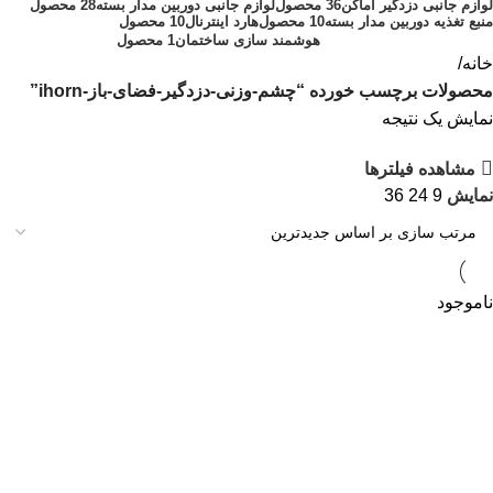
لوازم جانبی دزدگیر اماکن
36 محصول
لوازم جانبی دوربین مدار بسته
28 محصول
منبع تغذیه دوربین مدار بسته
10 محصول
هارد اینترنال
10 محصول
هوشمند سازی ساختمان
1 محصول
خانه
محصولات برچسب خورده “چشم-وزنی-دزدگیر-فضای-باز-ihorn”
نمایش یک نتیجه
مشاهده فیلترها
نمایش
9
24
36
ناموجود