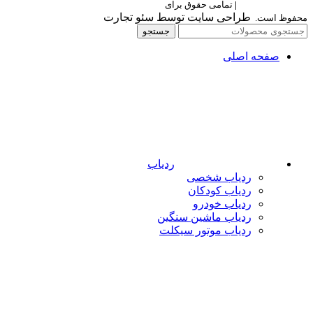
Berettaelectronic
|
تمامی حقوق برای
برتا الکترونیک
طراحی سایت توسط سئو تجارت
محفوظ است.
جستجو
صفحه اصلی
ردیاب
ردیاب شخصی
ردیاب کودکان
ردیاب خودرو
ردیاب ماشین سنگین
ردیاب موتور سیکلت