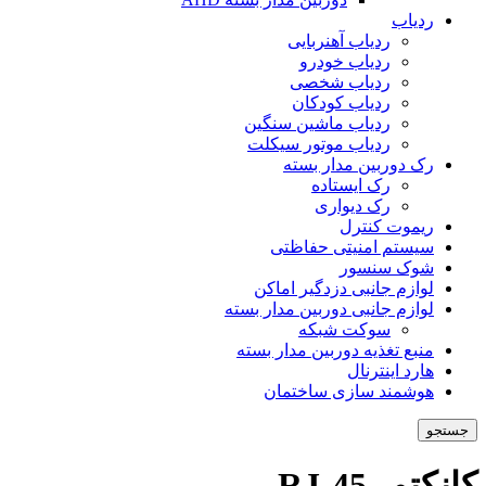
ردیاب
ردیاب آهنربایی
ردیاب خودرو
ردیاب شخصی
ردیاب کودکان
ردیاب ماشین سنگین
ردیاب موتور سیکلت
رک دوربین مدار بسته
رک ایستاده
رک دیواری
ریموت کنترل
سیستم امنیتی حفاظتی
شوک سنسور
لوازم جانبی دزدگیر اماکن
لوازم جانبی دوربین مدار بسته
سوکت شبکه
منبع تغذیه دوربین مدار بسته
هارد اینترنال
هوشمند سازی ساختمان
جستجو
کانکتور RJ-45