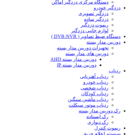
دستگاه مرکزی دزدگیر اماکن
دزدگیر خودرو
دزدگیر تصویری
دزدگیر ساده
ریموت دزدگیر
لوازم جانبی دزدگیر
دستگاه ضبط تصاویر ( DVR-NVR )
دوربین مدار بسته
تجهیزات دوربین مدار بسته
دوربین های مدار بسته
دوربین مدار بسته AHD
دوربین مدار بسته IP
ردیاب
ردیاب آهنربایی
ردیاب خودرو
ردیاب شخصی
ردیاب کودکان
ردیاب ماشین سنگین
ردیاب موتور سیکلت
رک دوربین مدار بسته
رک ایستاده
رک دیواری
ریموت کنترل
سیستم اعلام حریق