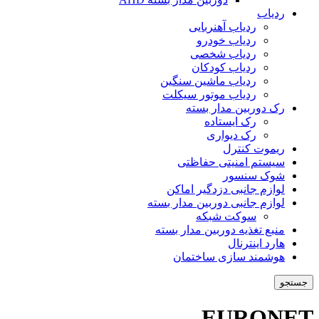
ردیاب
ردیاب آهنربایی
ردیاب خودرو
ردیاب شخصی
ردیاب کودکان
ردیاب ماشین سنگین
ردیاب موتور سیکلت
رک دوربین مدار بسته
رک ایستاده
رک دیواری
ریموت کنترل
سیستم امنیتی حفاظتی
شوک سنسور
لوازم جانبی دزدگیر اماکن
لوازم جانبی دوربین مدار بسته
سوکت شبکه
منبع تغذیه دوربین مدار بسته
هارد اینترنال
هوشمند سازی ساختمان
جستجو
EURONET