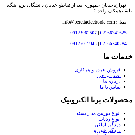
تهران،خیابان جمهوری بعد از تقاطع خیابان دانشگاه، برج آهنگ،
طبقه همکف واحد 2
ایمیل: info@berettaelectronic.com
09123962507
|
02166341625
09125015945
|
02166340284
خدمات ما
فروش عمده و همکاری
نصب و اجرا
درباره ما
تماس با ما
محصولات برتا الکترونیک
انواع دوربین مدار بسته
انواع ردیاب
دزدگیر اماکن
دزدگیر خودرو