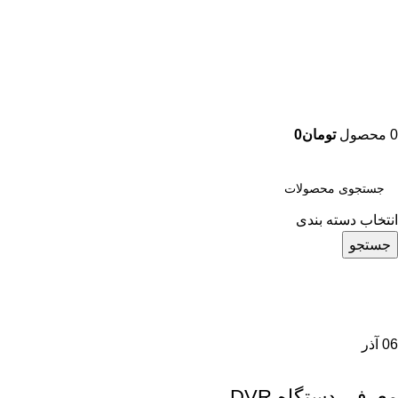
0
محصول
تومان
0
دسته بندی محصولات
انتخاب دسته بندی
جستجو
بایگانی برچسب ها: کاربرد دستگاه DVR
خانه
نوشته های برچسب "کاربرد دستگاه DVR"
06
آذر
مقاله
معرفی دستگاه DVR