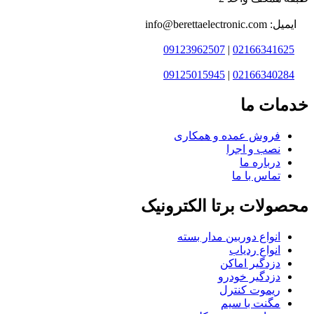
ایمیل: info@berettaelectronic.com
09123962507
|
02166341625
09125015945
|
02166340284
خدمات ما
فروش عمده و همکاری
نصب و اجرا
درباره ما
تماس با ما
محصولات برتا الکترونیک
انواع دوربین مدار بسته
انواع ردیاب
دزدگیر اماکن
دزدگیر خودرو
ریموت کنترل
مگنت با سیم