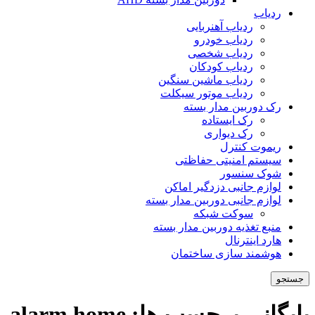
ردیاب
ردیاب آهنربایی
ردیاب خودرو
ردیاب شخصی
ردیاب کودکان
ردیاب ماشین سنگین
ردیاب موتور سیکلت
رک دوربین مدار بسته
رک ایستاده
رک دیواری
ریموت کنترل
سیستم امنیتی حفاظتی
شوک سنسور
لوازم جانبی دزدگیر اماکن
لوازم جانبی دوربین مدار بسته
سوکت شبکه
منبع تغذیه دوربین مدار بسته
هارد اینترنال
هوشمند سازی ساختمان
جستجو
بایگانی برچسب ها: alarm home