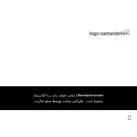
رویه ارسال کالا
شرایط گارانتی
Berettaelectronic
|
تمامی حقوق برای
برتا الکترونیک
طراحی سایت توسط سئو تجارت
محفوظ است.