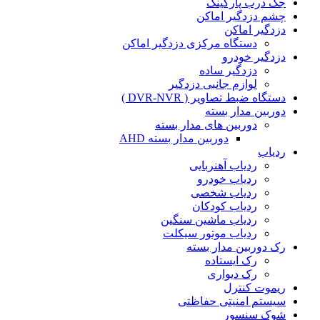
جک درب پارکینگ
چشم دزدگیر اماکن
دزدگیر اماکن
دستگاه مرکزی دزدگیر اماکن
دزدگیر خودرو
دزدگیر ساده
لوازم جانبی دزدگیر
دستگاه ضبط تصاویر ( DVR-NVR )
دوربین مدار بسته
دوربین های مدار بسته
دوربین مدار بسته AHD
ردیاب
ردیاب آهنربایی
ردیاب خودرو
ردیاب شخصی
ردیاب کودکان
ردیاب ماشین سنگین
ردیاب موتور سیکلت
رک دوربین مدار بسته
رک ایستاده
رک دیواری
ریموت کنترل
سیستم امنیتی حفاظتی
شوک سنسور