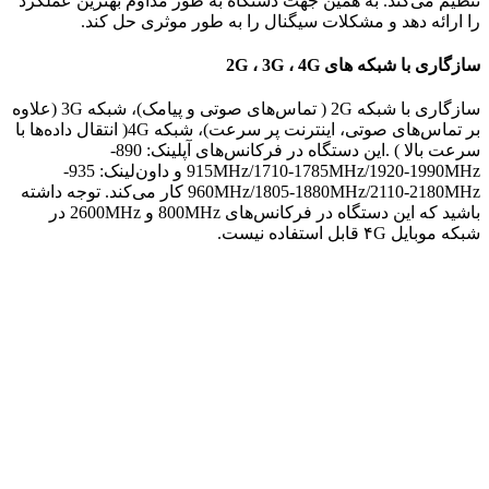
تنظیم می‌کند. به همین جهت دستگاه به طور مداوم بهترین عملکرد
را ارائه دهد و مشکلات سیگنال را به طور موثری حل کند.
سازگاری با شبکه های 2G ، 3G ، 4G
سازگاری با شبکه 2G ( تماس‌های صوتی و پیامک)، شبکه 3G (علاوه
بر تماس‌های صوتی، اینترنت پر سرعت)، شبکه 4G( انتقال داده‌ها با
سرعت بالا ) .این دستگاه در فرکانس‌های آپلینک: 890-
915MHz/1710-1785MHz/1920-1990MHz و داون‌لینک: 935-
960MHz/1805-1880MHz/2110-2180MHz کار می‌کند. توجه داشته
باشید که این دستگاه در فرکانس‌های 800MHz و 2600MHz در
شبکه موبایل ۴G قابل استفاده نیست.