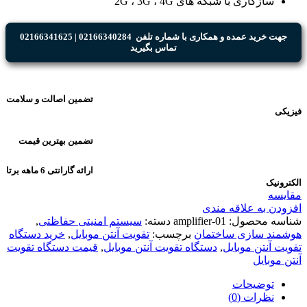
سازگاری با شبکه های 2G ، 3G ، 4G
جهت خرید عمده و همکاری با شماره تلفن 02166340284 | 02166341625
تماس بگیرید
تضمین اصالت و سلامت
فیزیکی
تضمین بهترین قیمت
ارائه گارانتی 6 ماهه برتا
الکترونیک
مقایسه
افزودن به علاقه مندی
شناسه محصول:
amplifier-01
دسته:
سیستم امنیتی حفاظتی
,
هوشمند سازی ساختمان
برچسب:
تقویت آنتن موبایل
,
خرید دستگاه
تقویت آنتن موبایل
,
دستگاه تقویت آنتن موبایل
,
قیمت دستگاه تقویت
آنتن موبایل
توضیحات
نظرات (0)