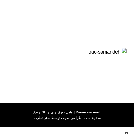
راهنما خرید
راهنما خرید کالا
رویه ارسال کالا
شرایط گارانتی
Berettaelectronic
|
تمامی حقوق برای
برتا الکترونیک
طراحی سایت توسط سئو تجارت
محفوظ است.