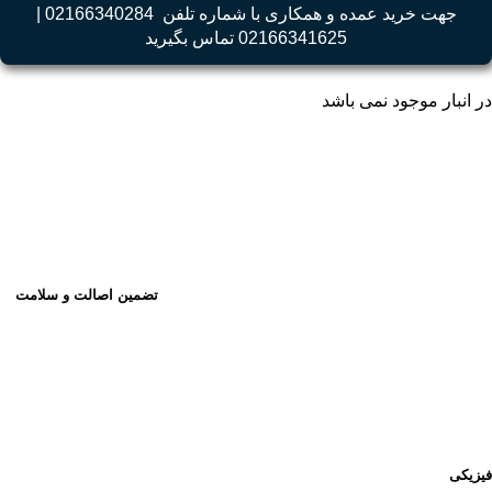
جهت خرید عمده و همکاری با شماره تلفن 02166340284 |
02166341625 تماس بگیرید
در انبار موجود نمی باشد
تضمین اصالت و سلامت
فیزیکی