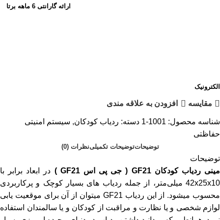
ارائه گارانتی 6 ماهه برتا
الکترونیک
مقایسه
افزودن به علاقه مندی
شناسه محصول:
1001-1
دسته:
ردیاب کودکان
,
سیستم امنیتی
حفاظتی
توضیحات
توضیحات تکمیلی
نظرات (0)
توضیحات
ینی ردیاب کودکان GF21 ( جی پی اس GF21 )
در ابعاد برابر با
42x25x10 میلی‌متر، از جمله ردیاب های بسیار کوچک و پرکاربردی
محسوب میشود. از این ردیاب GF21 میتوان از آن برای موقعیت یابی
لوازم شخصی و یا نظارت و مراقبت از کودکان و یا سالمندان استفاده
نمود. همانطور که میدانید داشتن ردیاب در دنیای پیچیده امروزی بسیار