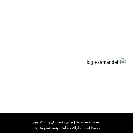
راهنما خرید
راهنما خرید کالا
رویه ارسال کالا
شرایط گارانتی
Berettaelectronic
|
تمامی حقوق برای
برتا الکترونیک
طراحی سایت توسط سئو تجارت
محفوظ است.