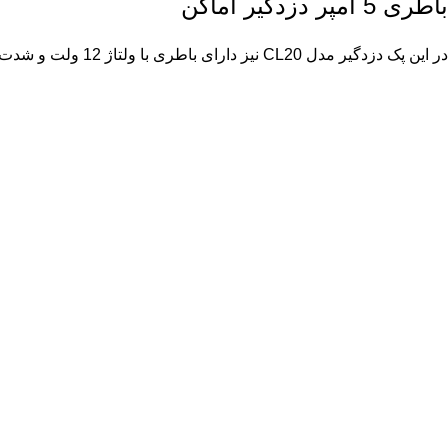
باطری 5 آمپر دزدگیر اماکن
در این پک دزدگیر مدل CL20 نیز دارای باطری با ولتاژ 12 ولت و شدت جریان 5 آمپر با عمر بالا مورد استفاده قرار میگیرد.