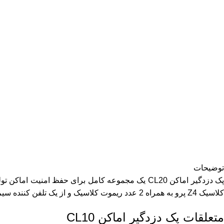
توضیحات
کلاسیک Z4 پرو به همراه 2 عدد ریموت کلاسیک و از یک تلفن کننده سیم کارتی G1 استفاه شده است. در ادامه به معرفی اقلام همراه این پک دزدگیر میپردازیم:
متعلقات پک دزدگیر اماکن CL10