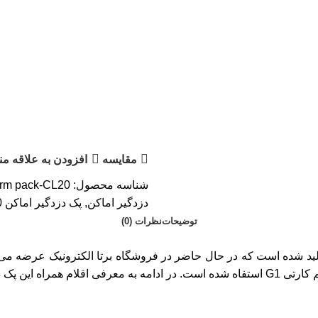
مقایسه
افزودن به علاقه من
شناسه محصول:
arm pack-CL20
دزدگیر اماکن
,
پک دزدگیر اماکن CL20
توضیحات
نظرات (0)