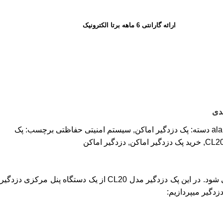
ارائه گارانتی 6 ماهه برتا الکترونیک
دی
al
دسته:
پک دزدگیر اماکن
,
سیستم امنیتی حفاظتی
برچسب:
پک
,
خرید پک دزدگیر اماکن
,
دزدگیر اماکن
پک دزدگیر اماکن CL20 یک مجموعه کامل برای حفظ امنیت اماکن تولید شده است که در حال حاضر در فروشگاه برتا الکترونیک عرضه می شود. در این پک دزدگیر مدل CL20 از یک دستگاه پنل مرکزی دزدگیر