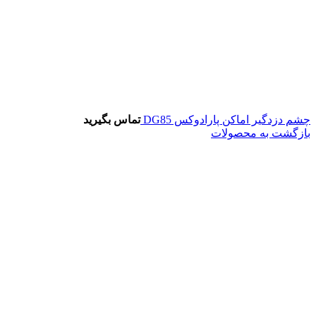
چشم دزدگیر اماکن پارادوکس DG85
تماس بگیرید
بازگشت به محصولات