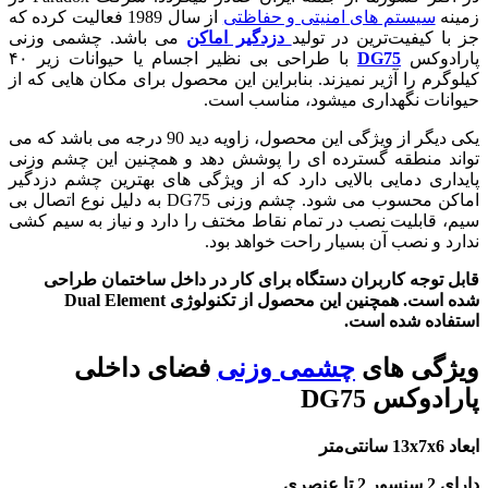
زمینه
سیستم های امنیتی و حفاظتی
از سال 1989 فعالیت کرده که
جز با کیفیت‌ترین در تولید
دزدگیر اماکن
می باشد. چشمی وزنی
پارادوکس
DG75
با طراحی بی نظیر اجسام یا حیوانات زیر ۴۰
کیلوگرم را آژیر نمیزند. بنابراین این محصول برای مکان هایی که از
حیوانات نگهداری میشود، مناسب است.
یکی دیگر از ویژگی این محصول، زاویه دید 90 درجه می باشد که می
تواند منطقه گسترده ای را پوشش دهد و همچنین این چشم وزنی
پایداری دمایی بالایی دارد که از ویژگی های بهترین چشم دزدگیر
اماکن محسوب می شود. چشم وزنی DG75 به دلیل نوع اتصال بی
سیم، قابلیت نصب در تمام نقاط مختف را دارد و نیاز به سیم کشی
ندارد و نصب آن بسیار راحت خواهد بود.
قابل توجه کاربران دستگاه برای کار در داخل ساختمان طراحی
شده است. همچنین این محصول از تکنولوژی Dual Element
استفاده شده است.
ویژگی های
چشمی وزنی
فضای داخلی
پارادوکس DG75
ابعاد 13x7x6 سانتی‌متر
دارای 2 سنسور 2 تا عنصری