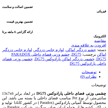
تضمین اصالت و سلامت
فیزیکی
تضمین بهترین قیمت
ارائه گارانتی 6 ماهه برتا
الکترونیک
مقایسه
افزودن به علاقه مندی
دسته:
چشم دزدگیر اماکن
,
لوازم جانبی دزدگیر
,
لوازم جانبی دزدگیر
اماکن
برچسب:
DG75
,
چشم وزنی فضای داخلی PARADOX
DG75
,
چشمی دزدگیر اماکن پارادوکس DG75
,
چشمی وزنی فضای
داخلی پارادوکس DG75
توضیحات
نظرات (0)
توضیحات
چشمی وزنی فضای داخلی پارادوکس DG75
در ابعاد برابر 13x7x6
سانتی‌متر، از نوع Pet مناسب فضای داخلی یا بسته می باشد. این
محصول توسط کمپانی پارادوکس (Paradox ) در کشور کانادا تولید و
در اکثر کشورها از جمله ایران صادر میگردد. شرکت Paradox در