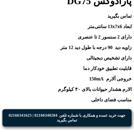
پارادوکس DG75
تماس بگیرید
ابعاد 13x7x6 سانتی‌متر
دارای 2 سنسور 2 تا عنصری
زاویه دید 90 درجه با طول دید 12 متر
دارای تشخیص دیجیتالی
قابلیت تطبیق خودکار دما
خروجی آلارم 150mA
الارم هشدار حیوانات بالای ۴۰ کیلوگرم
مناسب فضای داخلی
جهت خرید عمده و همکاری با شماره تلفن 02166340284 | 02166341625
تماس بگیرید