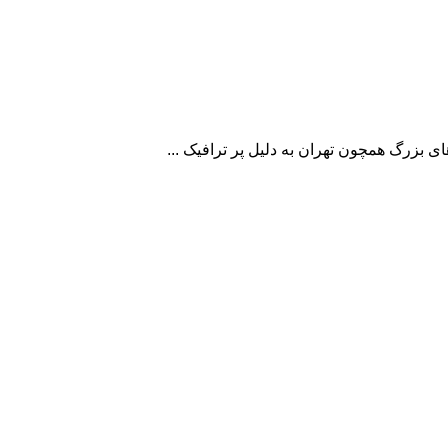
 بزرگ همچون تهران به دلیل پر ترافیک ...
مات ما
محصولات برتا الکترونیک
فروش عمده و همکاری
انواع دوربین مدار بسته