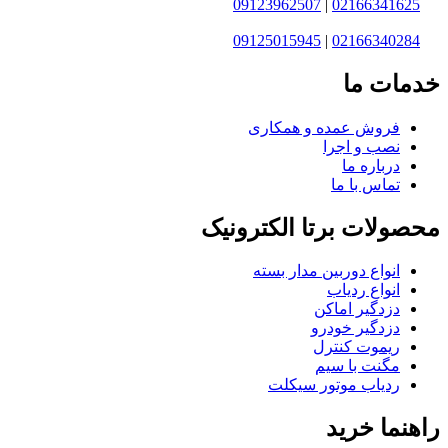
09123962507
|
02166341625
09125015945
|
02166340284
خدمات ما
فروش عمده و همکاری
نصب و اجرا
درباره ما
تماس با ما
محصولات برتا الکترونیک
انواع دوربین مدار بسته
انواع ردیاب
دزدگیر اماکن
دزدگیر خودرو
ریموت کنترل
مگنت با سیم
ردیاب موتور سیکلت
راهنما خرید