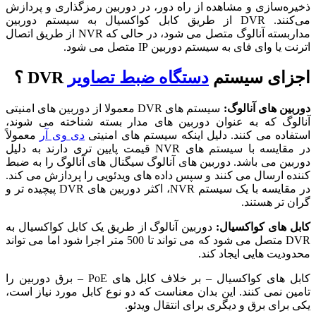
ذخیره‌سازی و مشاهده از راه دور، در دوربین رمزگذاری و پردازش
می‌کنند. DVR از طریق کابل کواکسیال به سیستم دوربین
مداربسته آنالوگ متصل می شود، در حالی که NVR از طریق اتصال
اترنت یا وای فای به سیستم دوربین IP متصل می شود.
اجزای سیستم
دستگاه ضبط تصاویر
DVR ؟
دوربین های آنالوگ:
سیستم های DVR معمولا از دوربین های امنیتی
آنالوگ که به عنوان دوربین های مدار بسته شناخته می شوند،
استفاده می کنند. دلیل اینکه سیستم های امنیتی
دی وی آر
معمولاً
در مقایسه با سیستم های NVR قیمت پایین تری دارند به دلیل
دوربین می باشد. دوربین های آنالوگ سیگنال های آنالوگ را به ضبط
کننده ارسال می کنند و سپس داده های ویدئویی را پردازش می کند.
در مقایسه با یک سیستم NVR، اکثر دوربین های DVR پیچیده تر و
گران تر هستند.
کابل های کواکسیال:
دوربین آنالوگ از طریق یک کابل کواکسیال به
DVR متصل می شود که می تواند تا 500 متر اجرا شود اما می تواند
محدودیت هایی ایجاد کند.
کابل های کواکسیال – بر خلاف کابل های PoE – برق دوربین را
تامین نمی کنند. این بدان معناست که دو نوع کابل مورد نیاز است،
یکی برای برق و دیگری برای انتقال ویدئو.