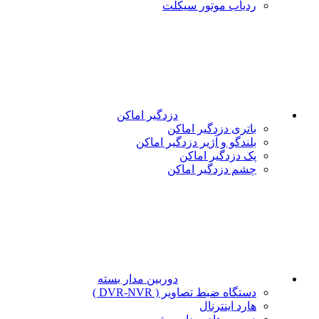
ردیاب موتور سیکلت
دزدگیر اماکن
باتری دزدگیر اماکن
بلندگو و آژیر دزدگیر اماکن
پک دزدگیر اماکن
چشم دزدگیر اماکن
دوربین مدار بسته
دستگاه ضبط تصاویر ( DVR-NVR )
هارد اینترنال