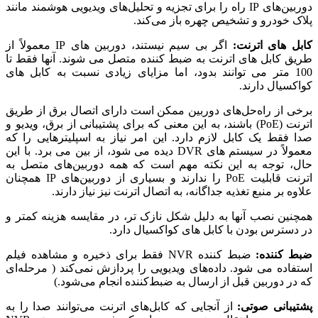
دوربین‌های IP راه را برای تجزیه و تحلیل‌های ویدیویی هوشمند مانند
پلاک خودرو و تشخیص چهره باز می‌کند.
کابل های اترنت:
اگر بی سیم نیستند، دوربین های IP معمولاً از
طریق کابل های اترنت به ضبط کننده متصل می شوند. آنها فقط تا
100 متر می توانند بدود، اما مزایای زیادی نسبت به کابل های
کواکسیال دارند.
برخی از راه‌حل‌های دوربین ممکن است دارای اتصال برق از طریق
اترنت (PoE) باشند، به این معنی که برای پشتیبانی از برق، ویدیو و
صدا فقط یک کابل لازم دارد. این امر نیاز به اسپلیترهایی را که
معمولاً در سیستم های DVR دیده می شود، از بین می برد. با این
حال، توجه به این نکته مهم است که همه دوربین‌های متصل به
اترنت قابلیت PoE را ندارند و بسیاری از دوربین‌های IP همچنان
علاوه بر منبع تغذیه جداگانه، به اتصال اترنت نیز نیاز دارند.
همچنین نصب آنها به دلیل شکل نازک تر، در مقایسه هزینه کمتر و
در دسترس بودن با کابل های کواکسیال دارد.
ضبط کننده:
ضبط کننده NVR فقط برای ذخیره و مشاهده فیلم
استفاده می شود. داده‌های ویدیویی را پردازش نمی‌کند ( مرحله‌ای
که در دوربین قبل از ارسال به ضبط‌کننده انجام می‌شود.)
پشتیبانی صوتی:
از آنجایی که کابل‌های اترنت می‌توانند صدا را به