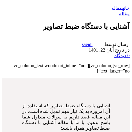
خانه
مقاله
مقاله
آشنایی با دستگاه ضبط تصاویر
ارسال توسط
saeidi
در تاریخ آبان 22, 1401
0
دیدگاه
[vc_row][vc_column][vc_column_text woodmart_inline=”no”
text_larger=”no”]
آشنایی با دستگاه ضبط تصاویر که استفاده از
آن امروزه به یک نیاز مهم تبدیل شده است. در
این مقاله قصد داریم به سوالات متداول شما
پاسخ بدهیم، با ما با مقاله آشنایی با دستگاه
ضبط تصاویر همراه باشید: