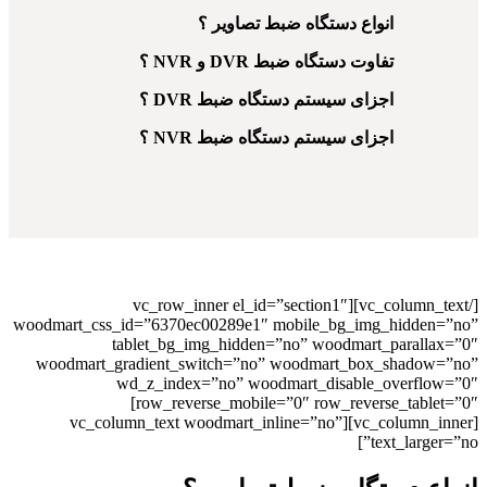
انواع دستگاه ضبط تصاویر ؟
تفاوت دستگاه ضبط DVR و NVR ؟
اجزای سیستم دستگاه ضبط DVR ؟
اجزای سیستم دستگاه ضبط NVR ؟
[/vc_column_text][vc_row_inner el_id=”section1″
woodmart_css_id=”6370ec00289e1″ mobile_bg_img_hidden=”no”
tablet_bg_img_hidden=”no” woodmart_parallax=”0″
woodmart_gradient_switch=”no” woodmart_box_shadow=”no”
wd_z_index=”no” woodmart_disable_overflow=”0″
row_reverse_mobile=”0″ row_reverse_tablet=”0″]
[vc_column_inner][vc_column_text woodmart_inline=”no”
text_larger=”no”]